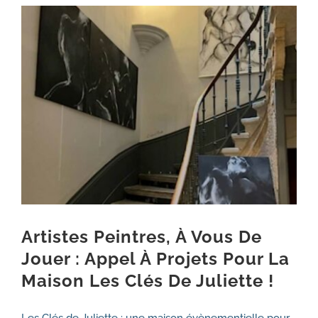
Voir
NOS SERVICES
l'image
5 ANS
agrandie
CONTACT
Artistes Peintres, À Vous De
Jouer : Appel À Projets Pour La
Maison Les Clés De Juliette !