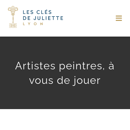
Passer
au
Togg
contenu
Navi
NOTRE HISTOIRE
LES PIÈCES
Artistes peintres, à
LE JARDIN
vous de jouer
LA CUISINE
LE LOUNGE
Art & Culture